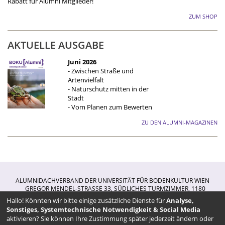
Rabatt für Alumni Mitglieder!
ZUM SHOP
AKTUELLE AUSGABE
Juni 2026
- Zwischen Straße und
Artenvielfalt
- Naturschutz mitten in der
Stadt
- Vom Planen zum Bewerten
ZU DEN ALUMNI-MAGAZINEN
ALUMNIDACHVERBAND DER UNIVERSITÄT FÜR BODENKULTUR WIEN
GREGOR MENDEL-STRASSE 33, SÜDLICHES TURMZIMMER, 1180 W
IEN
TELEFON (+43 1) 47654/10440
MO - DO
9.00 UHR - 12.00 UHR,
Hallo! Könnten wir bitte einige zusätzliche Dienste für
Analyse,
13.00 UHR - 16.00 UHR
Sonstiges, Systemtechnische Notwendigkeit & Social Media
aktivieren? Sie können Ihre Zustimmung später jederzeit ändern oder