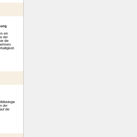
gung
n ein
e der
ie die
 nehmen.
altigkeit.
ldbiologie
n der
auf die