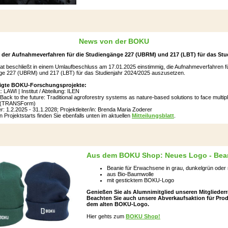
News von der BOKU
 der Aufnahmeverfahren für die Studiengänge 227 (UBRM) und 217 (LBT) für das Stu
t beschließt in einem Umlaufbeschluss am 17.01.2025 einstimmig, die Aufnahmeverfahren fü
ge 227 (UBRM) und 217 (LBT) für das Studienjahr 2024/2025 auszusetzen.
ligte BOKU-Forschungsprojekte:
 LAWI | Institut / Abteilung: ILEN
: Back to the future: Traditional agroforestry systems as nature-based solutions to face multipl
s (TRANSForm)
r: 1.2.2025 - 31.1.2028; Projektleiter/in: Brenda Maria Zoderer
en Projektstarts finden Sie ebenfalls unten im aktuellen
Mitteilungsblatt
.
Aus dem BOKU Shop:
Neues Logo - Bea
Beanie für Erwachsene in grau, dunkelgrün oder
aus Bio-Baumwolle
mit gesticktem BOKU-Logo
Genießen Sie als Alumnimitglied unseren Mitgliederr
Beachten Sie auch unsere Abverkaufsaktion für Prod
dem alten BOKU-Logo.
Hier gehts zum
BOKU Shop!