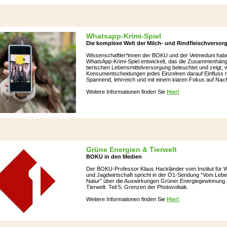
Whatsapp-Krimi-Spiel
Die komplexe Welt der Milch- und Rindfleischversor
Wissenschaftler*innen der BOKU und der Vetmeduni habe
WhatsApp-Krimi-Spiel entwickelt, das die Zusammenhäng
tierischen Lebensmittelversorgung beleuchtet und zeigt, w
Konsumentscheidungen jedes Einzelnen darauf Einfluss
Spannend, lehrreich und mit einem klaren Fokus auf Nachh
Weitere Informationen finden Sie
Hier!
Grüne Energien & Tierwelt
BOKU in den Medien
Der BOKU-Professor Klaus Hackländer vom Institut für Wi
und Jagdwirtschaft spricht in der Ö1-Sendung “Vom Lebe
Natur” über die Auswirkungen Grüner Energiegewinnung 
Tierwelt. Teil 5: Grenzen der Photovoltaik.
Weitere Informationen finden Sie
Hier!