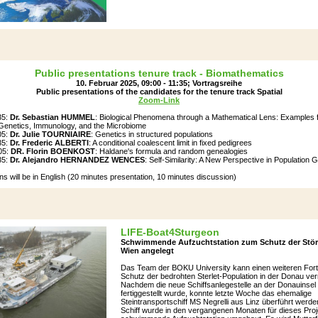
Public presentations tenure track - Biomathematics
10. Februar 2025, 09:00 ‐ 11:35; Vortragsreihe
Public presentations of the candidates for the tenure track Spatial
Zoom-Link
35:
Dr. Sebastian HUMMEL
: Biological Phenomena through a Mathematical Lens: Examples 
 Genetics, Immunology, and the Microbiome
05:
Dr. Julie TOURNIAIRE
: Genetics in structured populations
35:
Dr. Frederic ALBERTI
: A conditional coalescent limit in fixed pedigrees
05:
DR. Florin BOENKOST
: Haldane's formula and random genealogies
35:
Dr. Alejandro HERNANDEZ WENCES
: Self-Similarity: A New Perspective in Population 
ns will be in English (20 minutes presentation, 10 minutes discussion)
LIFE-Bo
at4S
turgeon
Schwimmende Aufzuchtstation zum Schutz der Störe
Wien angelegt
Das Team der BOKU University kann einen weiteren Fort
Schutz der bedrohten Sterlet-Population in der Donau ve
Nachdem die neue Schiffsanlegestelle an der Donauinsel
fertiggestellt wurde, konnte letzte Woche das ehemalige
Steintransportschiff MS Negrelli aus Linz überführt werd
Schiff wurde in den vergangenen Monaten für dieses Proje