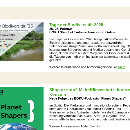
Tage der Biodiversität 2025
25.-28. Februar
BOKU Standort Türkenschanze und Online
Die Tage der Biodiversität 2025 bringen Akteur*innen der
Biodiversitätsforschung und -praxis, verantwortliche
Entscheidungsträger*innen aus Politik und Verwaltung, 
interessierte Bürger*innen und Medien zusammen. Gemä
Motto, “Gemeinsam auf dem Weg aus der Biodiversitätskr
die Tagung von mehreren Institutionen gemeinsam organi
gestaltet.
Weitere Informationen und Anmeldung finden Sie
Hier!
Shop or stop? Mehr Klimaschutz durch 
Konsum
Neue Folge des BOKU-Podcasts "Planet Shapers"
Im Studio: Die Marketing- und Innovationsforscherin Petra
und Gudrun Obersteiner vom Institut für Abfall- und
Kreislaufwirtschaft. Außerdem stellen wir die
Obstraupe
vo
Erfindung verbindet das BOKU-Start-up
Organic Tools
wirtschaftliche Innovation mit Klimaschutz und Biodiversitä
Weitere Informationen finden Sie
Hier!