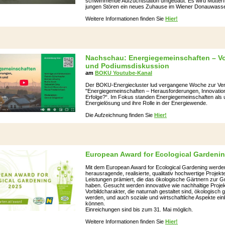
schwimmende Aufzuchtstation umgebaut. Es wird Mutterf
jungen Stören ein neues Zuhause im Wiener Donauwasse
Weitere Informationen finden Sie
Hier!
Nachschau: Energiegemeinschaften – Vo
und Podiumsdiskussion
am
BOKU Youtube-Kanal
Der BOKU-Energiecluster lud vergangene Woche zur Ver
"Energiegemeinschaften – Herausforderungen, Innovatio
Erfolge?“. Im Fokus standen Energiegemeinschaften als
Energielösung und ihre Rolle in der Energiewende.
Die Aufzeichnung finden Sie
Hier!
European Award for Ecological Gardeni
Mit dem European Award for Ecological Gardening werde
herausragende, realisierte, qualitativ hochwertige Projekt
Leistungen prämiert, die das ökologische Gärtnern zur G
haben. Gesucht werden innovative wie nachhaltige Projek
Vorbildcharakter, die naturnah gestaltet sind, ökologisch g
werden, und auch soziale und wirtschaftliche Aspekte ei
können.
Einreichungen sind bis zum 31. Mai möglich.
Weitere Informationen finden Sie
Hier!