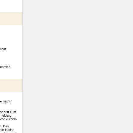
from
Genetics
 hat in
schritt zum
rmelden:
 vor kurzem
en. Das
kt in eine