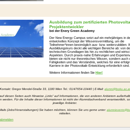
Ausbildung zum zertifizierten Photovolta
Projektentwickler
bei der Enery Green Academy
Der New Energy Campus setzt auf ein mehrjähriges in de
entwickeltes Konzept der Wissensvermittlung, um die
Teilnehmer*innen bestmöglich aus- bzw. weiterzubilden. I
Ausbildungskurs deckt alle wichtigen Bereiche ab: von d
technischen Grundlagen bis hin zu rechtlichen und wirtsc
Aspekten. Durch praxis-nahe Erfahrungen und Experten
bieten sie nicht nur theoretisches Wissen, sondern auch 
Fähigkeiten und das Verständnis, welches für eine erfolg
Karriere in der Photovoltaik-Entwicklung erforderlich sind.
Weitere Informationen finden Sie
Hier!
Kontakt: Gregor Mendel-Straße 33
, 1180 Wien Tel.: 01/47654-10440 | E-Mail:
alumni@boku.ac.a
 auf diesen Seiten auch Hinweise „Links“ auf Informationen, die von anderen Anbietern außerha
 werden. Für die Inhalte dieser Informationen ist nicht der Alumnidachverband verantwortlich, s
jeweilige Anbieter.
Mails (Jobs/Veranstaltungen) Sie haben möchten, können Sie uns gerne unter:
alumnievents@bo
mitteilen.
 abmelden