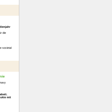
dienjahr
r die
e societal
nie
 navy
abatt.
ukte mit