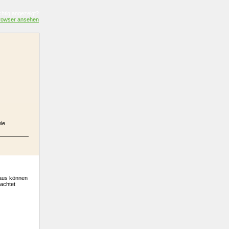
ichtig angezeigt?
rowser ansehen
ie
aus können
achtet