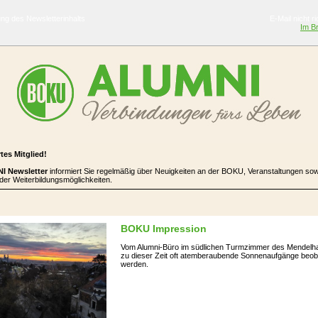
ng des Newsletterinhalts
E-Mail nicht r
Im B
tes Mitglied!
I Newsletter
informiert Sie regelmäßig über Neuigkeiten an der BOKU, Veranstaltungen sow
der Weiterbildungsmöglichkeiten.
B
OKU I
mp
re
ssion
Vom Alumni-Büro im südlichen Turmzimmer des Mendelh
zu dieser Zeit oft atemberaubende Sonnenaufgänge beob
werden.