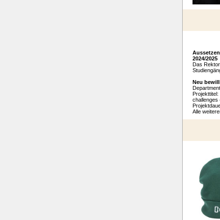
Aussetzen
2024/2025
Das Rektora
Studiengän
Neu bewil
Department:
Projekttitel
challenge
Projektdaue
Alle weiter