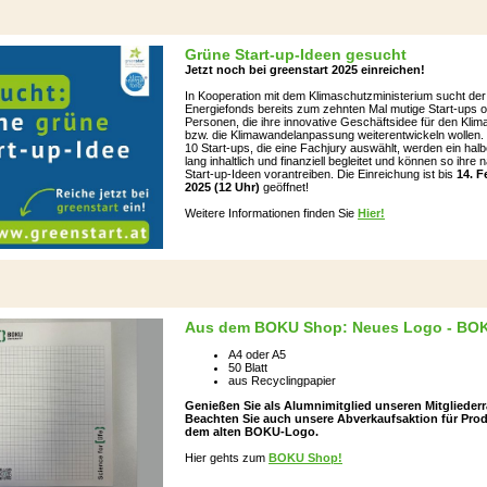
Grüne Start-up-Ideen gesucht
Jetzt noch bei greenstart 2025 einreichen!
In Kooperation mit dem Klimaschutzministerium sucht der
Energiefonds bereits zum zehnten Mal mutige Start-ups 
Personen, die ihre innovative Geschäftsidee für den Kli
bzw. die Klimawandelanpassung weiterentwickeln wollen.
10 Start-ups, die eine Fachjury auswählt, werden ein hal
lang inhaltlich und finanziell begleitet und können so ihre 
Start-up-Ideen vorantreiben. Die Einreichung ist bis
14. F
2025 (12 Uhr)
geöffnet!
Weitere Informationen finden Sie
Hier!
Aus dem BOKU Shop:
Neues Logo - BO
A4 oder A5
50 Blatt
aus Recyclingpapier
Genießen Sie als Alumnimitglied unseren Mitgliederr
Beachten Sie auch unsere Abverkaufsaktion für Prod
dem alten BOKU-Logo.
Hier gehts zum
BOKU Shop!