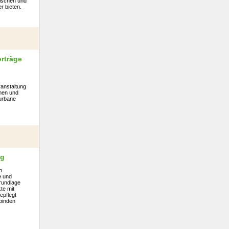
ischen und
r bieten.
rträge
anstaltung
nen und
 urbane
ng
n
e und
rundlage
te mit
epflegt
nbinden