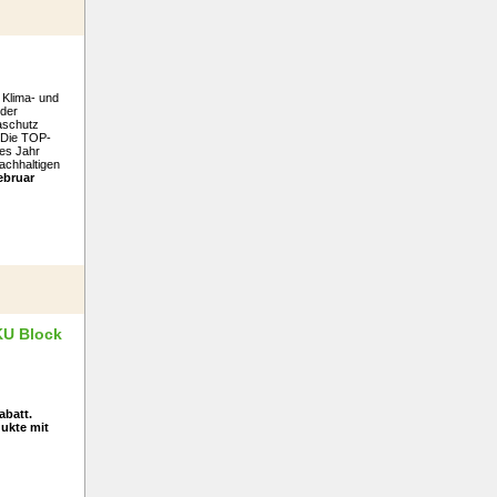
 Klima- und
oder
maschutz
 Die TOP-
bes Jahr
nachhaltigen
ebruar
KU Block
abatt.
ukte mit