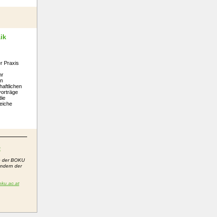
ik
r Praxis
hr
en
haftlichen
vorträge
die
reiche
t
lb der BOKU
ondern der
ku.ac.at