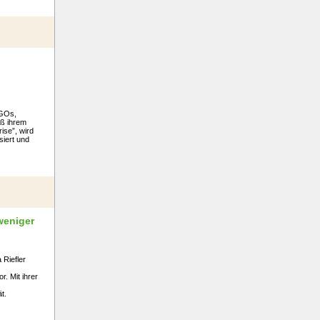
NGOs,
ß ihrem
ise”, wird
siert und
weniger
 Riefler
r. Mit ihrer
t.