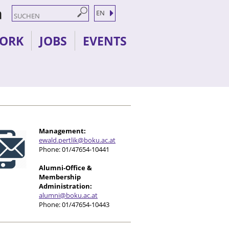
EN
ORK
JOBS
EVENTS
Management:
e
wald.pertlik@boku.ac.at
Phone: 01/47654-10441
Alumni-Office &
Membership
Administration:
alumni@boku.ac.at
Phone: 01/47654-10443