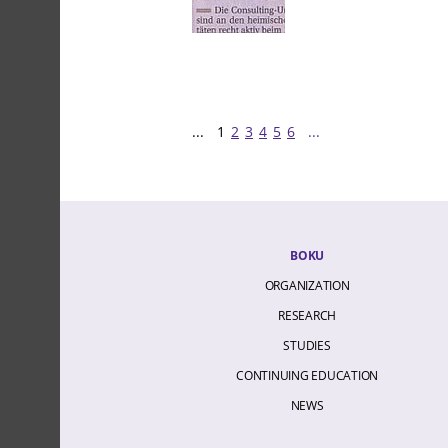
...
1
2
3
4
5
6
...
BOKU
ORGANIZATION
RESEARCH
STUDIES
CONTINUING EDUCATION
NEWS