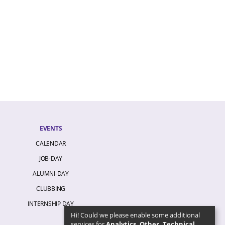
EVENTS
CALENDAR
JOB-DAY
ALUMNI-DAY
CLUBBING
INTERNSHIP DAY
Hi! Could we please enable some additional
services for
Analytics, Other, Technical