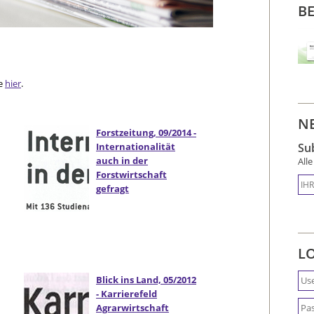
B
ie
hier
.
N
Forstzeitung, 09/2014 -
Internationalität
Su
auch in der
All
Forstwirtschaft
gefragt
L
Blick ins Land, 05/2012
- Karrierefeld
Agrarwirtschaft