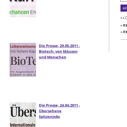
»
L
»
R
»
R
Die Presse, 29.05.2011 -
Biotech: von Mäusen
und Menschen
Die Presse, 24.04.2011 -
Übersehene
Spitzenjobs