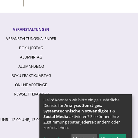
VERANSTALTUNGEN
VERANSTALTUNGSKALENDER
BOKU JOBTAG
ALUMNI-TAG
ALUMNI-DISCO
BOKU PRAKTIKUMSTAG
ONLINE VORTRÄGE
NEWSLETTERARCHIV
Hallo! Könnten wir bitte einige zusätzliche
Dienste für
Analyse, Sonstiges,
Systemtechnische Notwendigkeit &
Social Media
aktivieren? Sie können Ihre
 UHR - 12.00 UHR, 13.00 UHR - 16.00 UHR
Zustimmung später jederzeit ändern oder
zurückziehen.