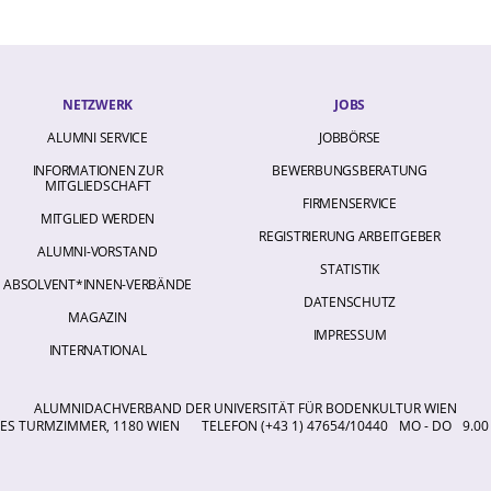
NETZWERK
JOBS
ALUMNI SERVICE
JOBBÖRSE
INFORMATIONEN ZUR
BEWERBUNGSBERATUNG
MITGLIEDSCHAFT
FIRMENSERVICE
MITGLIED WERDEN
REGISTRIERUNG ARBEITGEBER
ALUMNI-VORSTAND
STATISTIK
ABSOLVENT*INNEN-VERBÄNDE
DATENSCHUTZ
MAGAZIN
IMPRESSUM
INTERNATIONAL
ALUMNIDACHVERBAND DER UNIVERSITÄT FÜR BODENKULTUR WIEN
S TURMZIMMER, 1180 WIEN
TELEFON (+43 1) 47654/10440
MO - DO
9.00