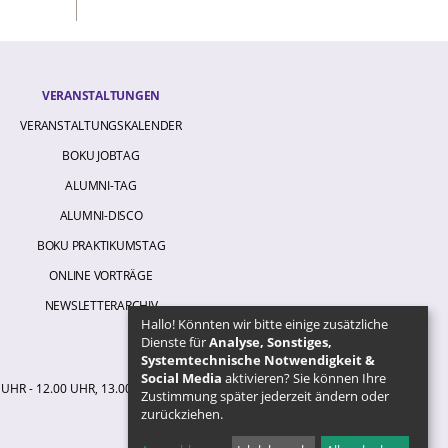
VERANSTALTUNGEN
VERANSTALTUNGSKALENDER
BOKU JOBTAG
ALUMNI-TAG
ALUMNI-DISCO
BOKU PRAKTIKUMSTAG
ONLINE VORTRÄGE
NEWSLETTERARCHIV
Hallo! Könnten wir bitte einige zusätzliche
Dienste für
Analyse, Sonstiges,
Systemtechnische Notwendigkeit &
Social Media
aktivieren? Sie können Ihre
 UHR - 12.00 UHR, 13.00 UHR - 16.00 UHR
Zustimmung später jederzeit ändern oder
zurückziehen.