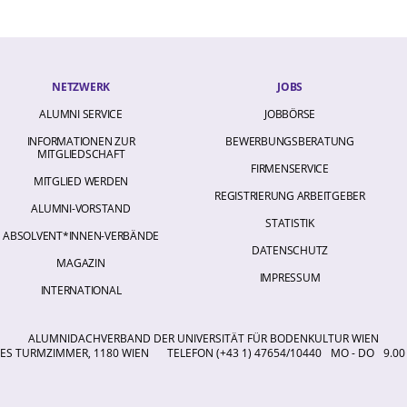
NETZWERK
JOBS
ALUMNI SERVICE
JOBBÖRSE
INFORMATIONEN ZUR
BEWERBUNGSBERATUNG
MITGLIEDSCHAFT
FIRMENSERVICE
MITGLIED WERDEN
REGISTRIERUNG ARBEITGEBER
ALUMNI-VORSTAND
STATISTIK
ABSOLVENT*INNEN-VERBÄNDE
DATENSCHUTZ
MAGAZIN
IMPRESSUM
INTERNATIONAL
ALUMNIDACHVERBAND DER UNIVERSITÄT FÜR BODENKULTUR WIEN
S TURMZIMMER, 1180 WIEN
TELEFON (+43 1) 47654/10440
MO - DO
9.00