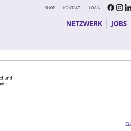
SHOP
KONTAKT
LOGIN
NETZWERK
JOBS
el und
ogie
ZU